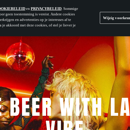
OOKIEBELEID
en
PRIVACYBELEID
. Sommige
ONZE PRODUCT
voor geen toestemming is vereist. Andere cookies
Wijzig voorkeur
rkrijgen en advertenties op je interesses af te
je akkoord met deze cookies, of stel je liever je
E BEER WITH LA
VIBE