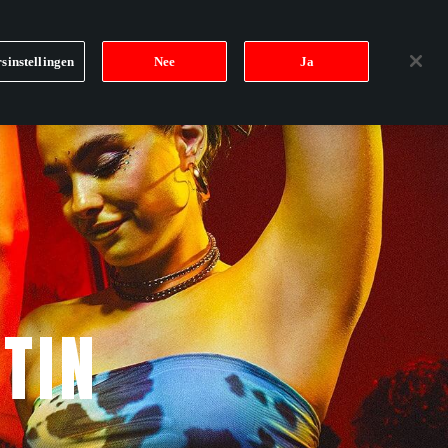
EN
LATIN VIBE
NIEUWSBRIEF
WIN TICKETS
sinstellingen
Nee
Ja
TIN