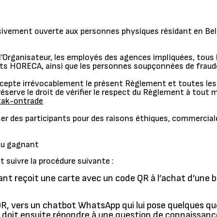
usivement ouverte aux personnes physiques résidant en Belg
e l’Organisateur, les employés des agences impliquées, tou
ts HORECA, ainsi que les personnes soupçonnées de fraude 
t accepte irrévocablement le présent Règlement et toutes les
réserve le droit de vérifier le respect du Règlement à tou
zak-ontrade
fuser des participants pour des raisons éthiques, commercia
 du gagnant
t suivre la procédure suivante :
pant reçoit une carte avec un code QR à l’achat d’une 
e QR, vers un chatbot WhatsApp qui lui pose quelques qu
 doit ensuite répondre à une question de connaissance