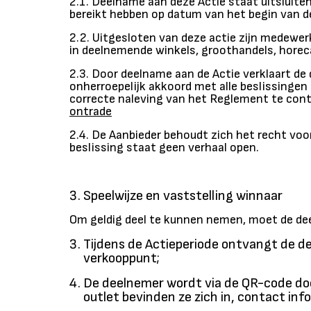
2.1. Deelname aan deze Actie staat uitsluiten
bereikt hebben op datum van het begin van d
2.2. Uitgesloten van deze actie zijn medewe
in deelnemende winkels, groothandels, horec
2.3. Door deelname aan de Actie verklaart d
onherroepelijk akkoord met alle beslissingen 
correcte naleving van het Reglement te con
ontrade
2.4. De Aanbieder behoudt zich het recht vo
beslissing staat geen verhaal open.
Speelwijze en vaststelling winnaar
Om geldig deel te kunnen nemen, moet de de
Tijdens de Actieperiode ontvangt de d
verkooppunt;
De deelnemer wordt via de QR-code do
outlet bevinden ze zich in, contact in