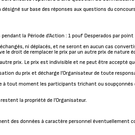
era désigné sur base des réponses aux questions du concours
 pendant la Période d’Action : 1 pouf Desperados par point 
 ni échangés, ni déplacés, et ne seront en aucun cas conve
e le droit de remplacer le prix par un autre prix de nature é
re prix. Le prix est indivisible et ne peut être accepté que 
isation du prix et décharge l’Organisateur de toute responsa
lure à tout moment les participants trichant ou soupçonnés 
 restent la propriété de l’Organisateur.
ement des données à caractère personnel éventuellement col