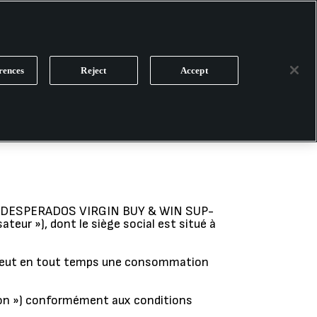
PARTY
PICO PRODUCTS
WIN-ZITZAK-ONTRADE
rences
Reject
Accept
tion DESPERADOS VIRGIN BUY & WIN SUP-
eur »), dont le siège social est situé à
romeut en tout temps une consommation
tion ») conformément aux conditions