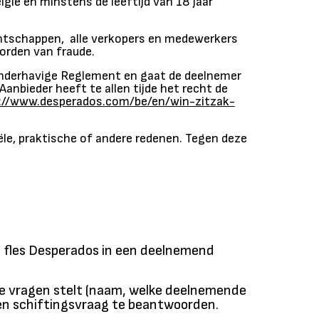
lgië en minstens de leeftijd van 18 jaar
entschappen, alle verkopers en medewerkers
worden van fraude.
 onderhavige Reglement en gaat de deelnemer
anbieder heeft te allen tijde het recht de
://www.desperados.com/be/en/win-zitzak-
le, praktische of andere redenen. Tegen deze
n fles Desperados in een deelnemend
e vragen stelt (naam, welke deelnemende
g en schiftingsvraag te beantwoorden.