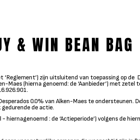
Y & WIN BEAN BAG
t ‘Reglement’) zijn uitsluitend van toepassing op
ken-Maes (hierna genoemd: de ‘Aanbieder’) met zetel 
6.926.901.
 Desperados 0.0% van Alken-Maes te ondersteunen. De
k gedurende de actie.
kel - hiernagenoemd : de ‘Actieperiode’) volgens de hi