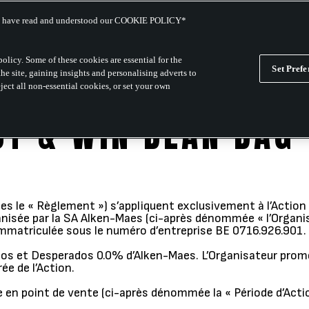
 you have read and understood our COOKIE POLICY*
CORE RANGE
CAMPAIGNS
FREE THE 
policy. Some of these cookies are essential for the
Set Prefe
he site, gaining insights and personalising adverts to
ject all non-essential cookies, or set your own
Y & WIN BEAN BAG
es le « Règlement ») s’appliquent exclusivement à l’Ac
isée par la SA Alken-Maes (ci-après dénommée « l’Organisat
immatriculée sous le numéro d’entreprise BE 0716.926.901.
rados et Desperados 0.0% d’Alken-Maes. L’Organisateur p
ée de l’Action.
ée en point de vente (ci-après dénommée la « Période d’Ac