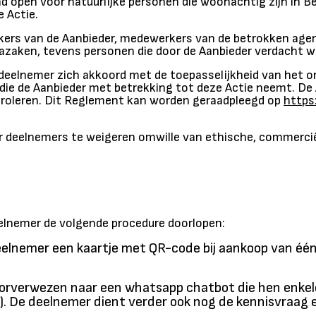
d open voor natuurlijke personen die woonachtig zijn in Be
e Actie.
rkers van de Aanbieder, medewerkers van de betrokken ag
azaken, tevens personen die door de Aanbieder verdacht 
e deelnemer zich akkoord met de toepasselijkheid van het
die de Aanbieder met betrekking tot deze Actie neemt. De A
troleren. Dit Reglement kan worden geraadpleegd op
https
or deelnemers te weigeren omwille van ethische, commercië
elnemer de volgende procedure doorlopen:
eelnemer een kaartje met QR-code bij aankoop van éé
orverwezen naar een whatsapp chatbot die hen enkel
fo). De deelnemer dient verder ook nog de kennisvraa