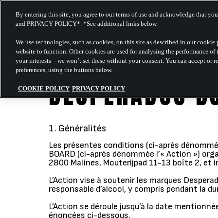
By entering this site, you agree to our terms of use and acknowledge that
and PRIVACY POLICY*. *See additional links below.
We use technologies, such as cookies, on this site as described in our cookie 
website to function. Other cookies are used for analysing the performance of t
your interests – we won’t set these without your consent. You can accept or re
preferences, using the buttons below.
DESPERADOS BU
COOKIE POLICY
PRIVACY POLICY
Généralités
Les présentes conditions (ci-après dénommé
BOARD (ci-après dénommée l’« Action ») organ
2800 Malines, Mouterijpad 11-13 boîte 2, et 
L’Action vise à soutenir les marques Despe
responsable d’alcool, y compris pendant la dur
L’Action se déroule jusqu’à la date mentionn
énoncées ci-dessous.