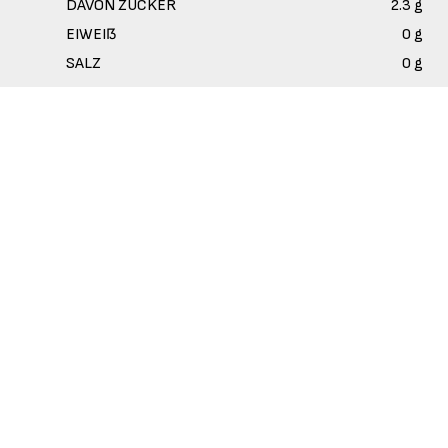
DAVON ZUCKER
2.3 g
EIWEIß
0 g
SALZ
0 g
BIER MIT AGAVEN-SPIRITUOSEN-
GESCHMACK
Der klassische Biergeschmack, mit einem Hauch von
Agave.
Trifft den richtigen Ton. Und zwar richtig.
Zutaten:
Wasser, Gerstenmalz, Glukosesirup, Zucker,
Hopfenextrakt, Säureregulator: Zitronensäure,
natürliches Aroma (enthält 0,1% Agavenbrand).
ORIGINAL
MOJITO
TROPICAL
VIRGIN 0.0