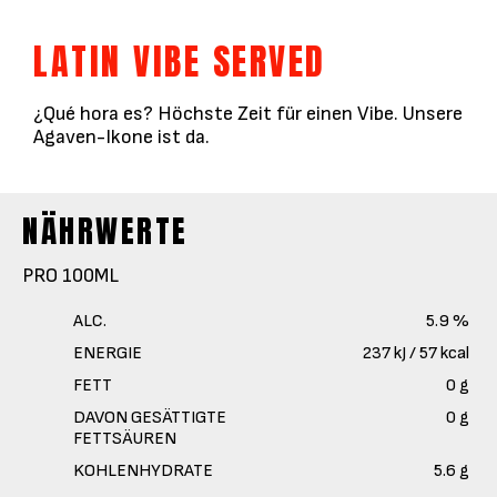
LATIN VIBE SERVED
¿Qué hora es? Höchste Zeit für einen Vibe. Unsere
Agaven-Ikone ist da.
NÄHRWERTE
PRO 100ML
ALC.
5.9 %
ENERGIE
237 kJ / 57 kcal
FETT
0 g
DAVON GESÄTTIGTE
0 g
FETTSÄUREN
KOHLENHYDRATE
5.6 g