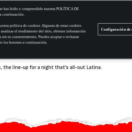
que has leído y comprendido nuestra POLÍTICA DE
 continuación.
uestra política de cookies. Algunas de estas cookies
Configuración de 
a analizar el rendimiento del sitio, obtener información
IBE
s sin tu consentimiento. Puedes aceptar o rechazar
ndo los botones a continuación.
 the line-up for a night that's all-out Latina.