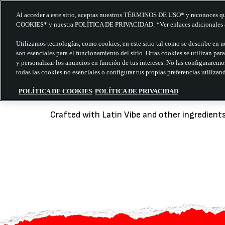
Al acceder a este sitio, aceptas nuestros TÉRMINOS DE USO* y reconoces 
COOKIES* y nuestra POLÍTICA DE PRIVACIDAD. *Ver enlaces adicionales a
Utilizamos tecnologías, como cookies, en este sitio tal como se describe en n
son esenciales para el funcionamiento del sitio. Otras cookies se utilizan par
THE VIBE TR
y personalizar los anuncios en función de tus intereses. No las configuraremo
todas las cookies no esenciales o configurar tus propias preferencias utiliza
POLÍTICA DE COOKIES
POLÍTICA DE PRIVACIDAD
Crafted with Latin Vibe and other ingredients,