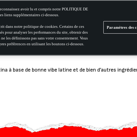
econnaissez avoir lu et compris notre POLITIQUE DE
les liens supplémentaires ci-dessous.
rit dans notre politique de cookies. Certains de ces
Paramètres des c
sés pour analyser les performances du site, obtenir des
 LA VIBE
s ne les définissons pas sans votre consentement. Vous
pres préférences en utilisant les boutons ci-dessous.
a à base de bonne vibe latine et de bien d’autres ingrédie