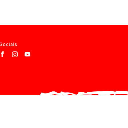
Socials
D?